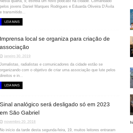
Nesta quarta, 9, estreia um novo podcast na cidade. Comandado
pelos jovens Daniel Marques Rodrigues e Eduarda Oliveira D’Ávila
e transmitido...
LEIA MAIS
Imprensa local se organiza para criação de
associação
janeiro 30, 2019
Jornalistas, radialistas e comunicadores da cidade estão se
organizando com o objetivo de criar uma associação que lute pelos
direitos e in...
LEIA MAIS
Sinal analógico será desligado só em 2023
em São Gabriel
novembro 20, 2018
h
No início da tarde desta segunda-feira, 19, muitos leitores entraram