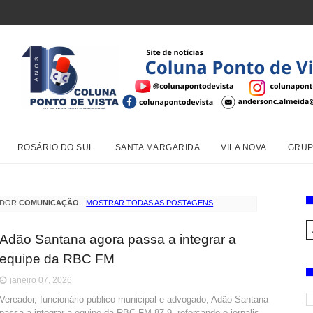
ROSÁRIO DO SUL
SANTA MARGARIDA
VILA NOVA
GRUP
ADOR
COMUNICAÇÃO
.
MOSTRAR TODAS AS POSTAGENS
Adão Santana agora passa a integrar a
equipe da RBC FM
janeiro 07, 2026
Vereador, funcionário público municipal e advogado, Adão Santana
passa a integrar a equipe da RBC FM 87,9, reforçando o jornalis...