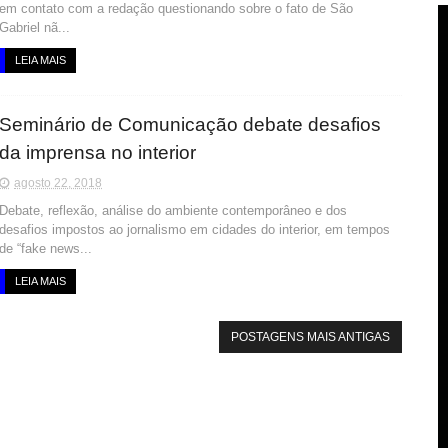
em contato com a redação questionando sobre o fato de São
Gabriel nã...
LEIA MAIS
Seminário de Comunicação debate desafios
da imprensa no interior
agosto 22, 2018
Debate, reflexão, análise do ambiente contemporâneo e dos
desafios impostos ao jornalismo em cidades do interior, em tempos
de “fake news...
LEIA MAIS
POSTAGENS MAIS ANTIGAS