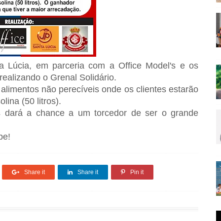
a Lúcia, em parceria com a Office Model's e os
ealizando o Grenal Solidário.
alimentos não perecíveis onde os clientes estarão
ina (50 litros).
s dará a chance a um torcedor de ser o grande
pe!
Share it
Share it
Pin it