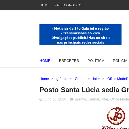
HOME
FALE CONOSCO
HOME
ESPORTES
POLÍTICA
POLÍCIA
Home
>
grêmio
>
Grenal
>
Inter
>
Office Model'
Posto Santa Lúcia sedia Gr
julho 30, 2020
grêmio
,
Grenal
,
Inter
,
Office Mode