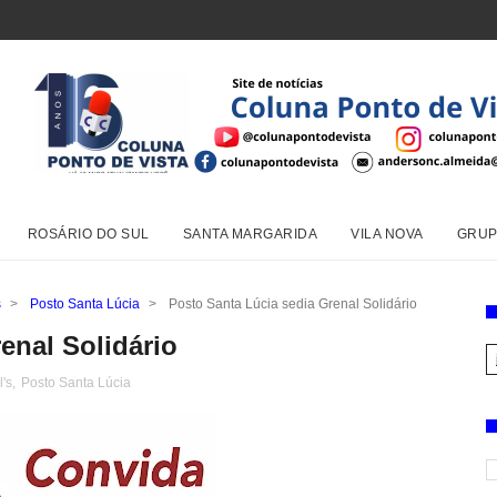
ROSÁRIO DO SUL
SANTA MARGARIDA
VILA NOVA
GRUP
s
>
Posto Santa Lúcia
>
Posto Santa Lúcia sedia Grenal Solidário
enal Solidário
l's
,
Posto Santa Lúcia