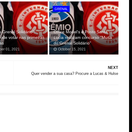
GRENAL
 Grenal Solidário":
Office Model's e Posto Santa
pode votar nas primeiras
Lúcia realizam concurso "Musa
as
do Grenal Solidário"
er 01, 2021
October 15, 2021
NEXT
Quer vender a sua casa? Procure a Lucas & Hulse