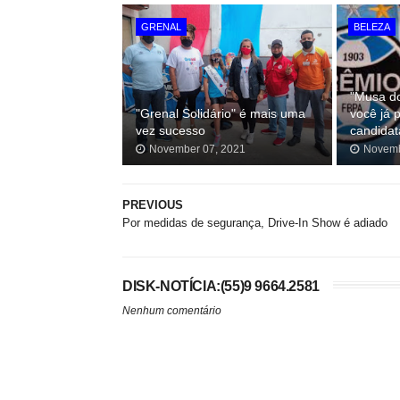
GRENAL
BELEZA
"Musa do
"Grenal Solidário" é mais uma
você já 
vez sucesso
candidat
November 07, 2021
Novemb
PREVIOUS
Por medidas de segurança, Drive-In Show é adiado
DISK-NOTÍCIA:(55)9 9664.2581
Nenhum comentário