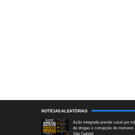
NOTÍCIAS ALEATÓRIAS
Ação integrada prende casal por trá
de drogas e corrupção de menores
São Gabriel