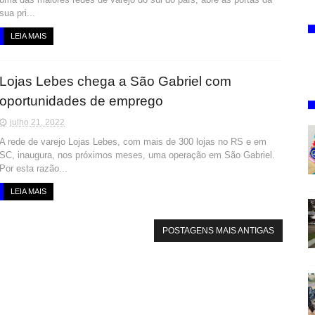
sua pri...
LEIA MAIS
Lojas Lebes chega a São Gabriel com
oportunidades de emprego
julho 21, 2022
A rede de varejo Lojas Lebes, com mais de 300 lojas no RS e em
SC, inaugura, nos próximos meses, uma operação em São Gabriel.
Por esta razão...
LEIA MAIS
POSTAGENS MAIS ANTIGAS