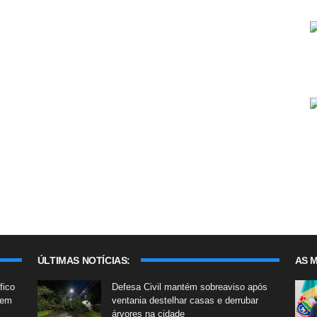
ÚLTIMAS NOTÍCIAS:
AS M
fico
Defesa Civil mantém sobreaviso após
 em
ventania destelhar casas e derrubar
árvores na cidade