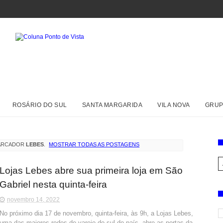
ROSÁRIO DO SUL
SANTA MARGARIDA
VILA NOVA
GRUP
ARCADOR
LEBES
.
MOSTRAR TODAS AS POSTAGENS
Lojas Lebes abre sua primeira loja em São
Gabriel nesta quinta-feira
novembro 14, 2022
No próximo dia 17 de novembro, quinta-feira, às 9h, a Lojas Lebes,
uma das maiores redes de varejo do sul do país, abre as portas da